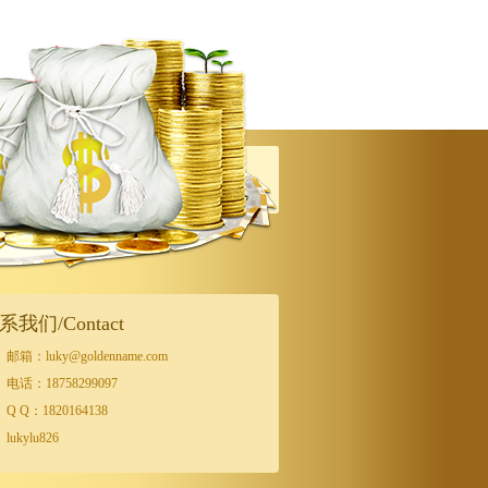
系我们/Contact
邮箱：luky@goldenname.com
电话：18758299097
Q Q：1820164138
lukylu826