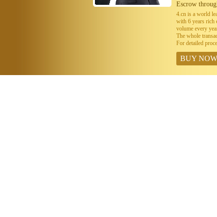
Escrow throug
4.cn is a world 
with 6 years ric
volume every year
The whole transa
For detailed proc
BUY NO