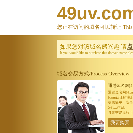
49uv.co
您正在访问的域名可以转让!This domain
如果您对该域名感兴趣
请
点
If you would like to purchase this domain name ple
域名交易方式/Process Overview
通过金名网(4.
通过金名网(4.
Icann认证
提供简单、安全
5个工作日。
具体交易流程可
我要购买