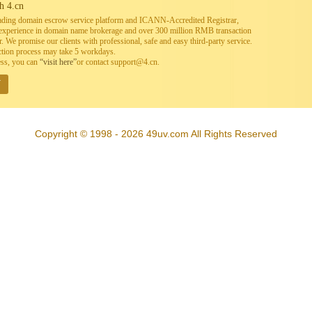
h 4.cn
leading domain escrow service platform and ICANN-Accredited Registrar,
h experience in domain name brokerage and over 300 million RMB transaction
. We promise our clients with professional, safe and easy third-party service.
ction process may take 5 workdays.
ess, you can
“visit here”
or contact support@4.cn.
W
Copyright © 1998 - 2026 49uv.com All Rights Reserved