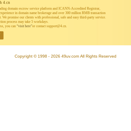
h 4.cn
leading domain escrow service platform and ICANN-Accredited Registrar,
h experience in domain name brokerage and over 300 million RMB transaction
. We promise our clients with professional, safe and easy third-party service.
ction process may take 5 workdays.
ess, you can
“visit here”
or contact support@4.cn.
W
Copyright © 1998 - 2026 49uv.com All Rights Reserved