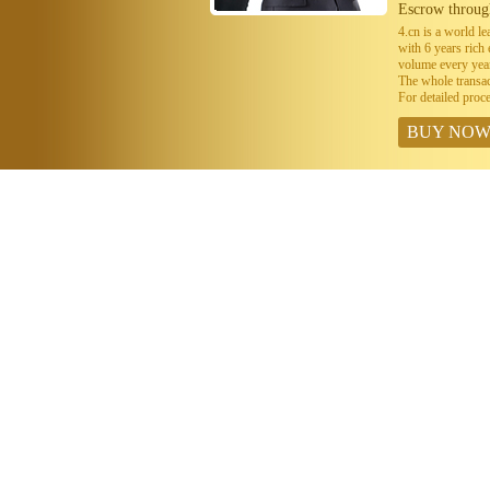
Escrow throug
4.cn is a world 
with 6 years ric
volume every year
The whole transa
For detailed proc
BUY NO