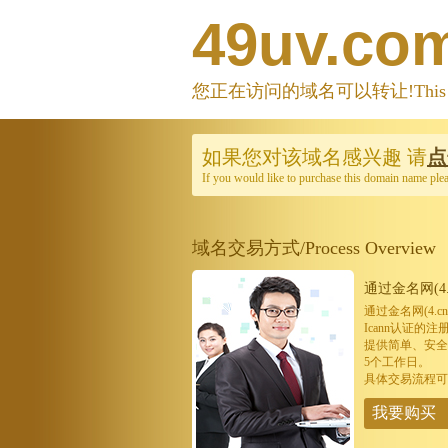
49uv.co
您正在访问的域名可以转让!This domain
如果您对该域名感兴趣
请
点
If you would like to purchase this domain name ple
域名交易方式/Process Overview
通过金名网(4.
通过金名网(4.
Icann认证
提供简单、安全
5个工作日。
具体交易流程可
我要购买