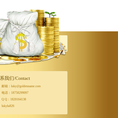
系我们/Contact
邮箱：luky@goldenname.com
电话：18758299097
Q Q：1820164138
lukylu826