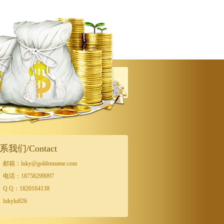
系我们/Contact
邮箱：luky@goldenname.com
电话：18758299097
Q Q：1820164138
lukylu826