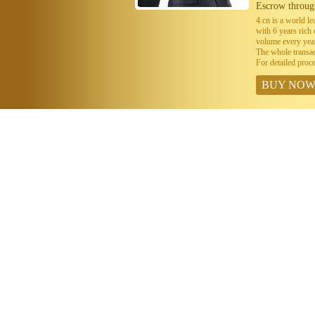
Escrow throug
4.cn is a world 
with 6 years ric
volume every year
The whole transa
For detailed proc
BUY NO