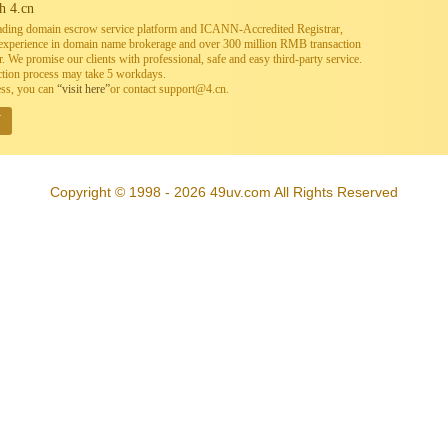
h 4.cn
leading domain escrow service platform and ICANN-Accredited Registrar,
h experience in domain name brokerage and over 300 million RMB transaction
. We promise our clients with professional, safe and easy third-party service.
ction process may take 5 workdays.
ess, you can
“visit here”
or contact support@4.cn.
W
Copyright © 1998 - 2026 49uv.com All Rights Reserved