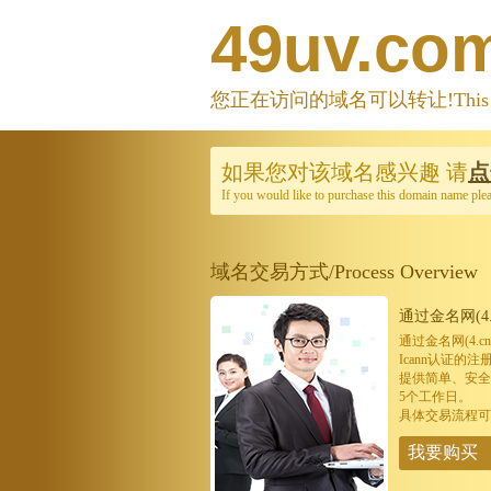
49uv.co
您正在访问的域名可以转让!This domain
如果您对该域名感兴趣
请
点
If you would like to purchase this domain name ple
域名交易方式/Process Overview
通过金名网(4.
通过金名网(4.
Icann认证
提供简单、安全
5个工作日。
具体交易流程可
我要购买