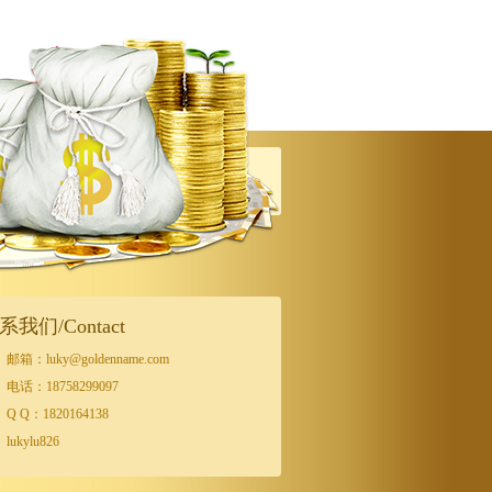
系我们/Contact
邮箱：luky@goldenname.com
电话：18758299097
Q Q：1820164138
lukylu826