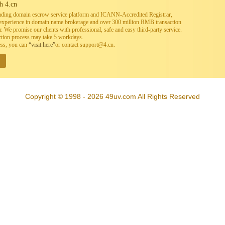
h 4.cn
leading domain escrow service platform and ICANN-Accredited Registrar,
h experience in domain name brokerage and over 300 million RMB transaction
. We promise our clients with professional, safe and easy third-party service.
ction process may take 5 workdays.
ess, you can
“visit here”
or contact support@4.cn.
W
Copyright © 1998 - 2026 49uv.com All Rights Reserved