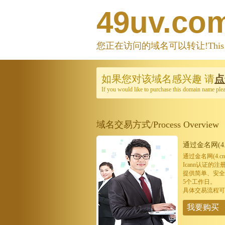
49uv.co
您正在访问的域名可以转让!This domain
如果您对该域名感兴趣
请
点
If you would like to purchase this domain name ple
域名交易方式/Process Overview
通过金名网(4.
通过金名网(4.
Icann认证
提供简单、安全
5个工作日。
具体交易流程可
我要购买