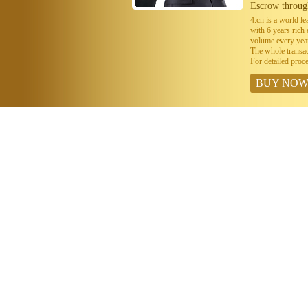
Escrow throug
4.cn is a world 
with 6 years ric
volume every year
The whole transa
For detailed proc
BUY NO