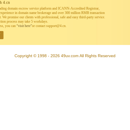
h 4.cn
leading domain escrow service platform and ICANN-Accredited Registrar,
h experience in domain name brokerage and over 300 million RMB transaction
. We promise our clients with professional, safe and easy third-party service.
ction process may take 5 workdays.
ess, you can
“visit here”
or contact support@4.cn.
W
Copyright © 1998 - 2026 49uv.com All Rights Reserved