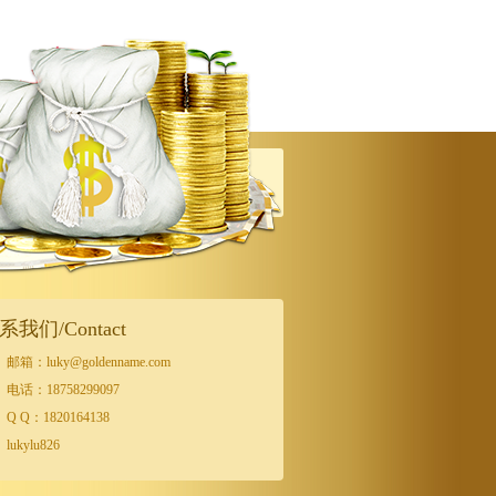
系我们/Contact
邮箱：luky@goldenname.com
电话：18758299097
Q Q：1820164138
lukylu826