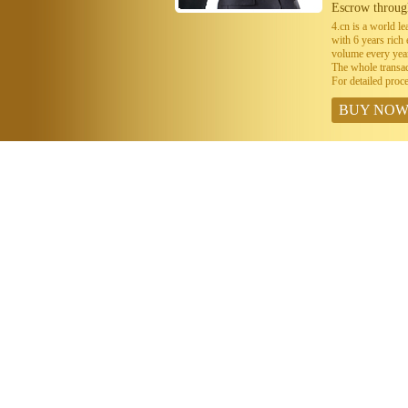
Escrow throug
4.cn is a world 
with 6 years ric
volume every year
The whole transa
For detailed proc
BUY NO