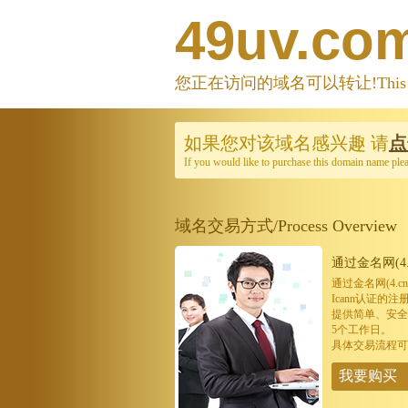
49uv.co
您正在访问的域名可以转让!This domain
如果您对该域名感兴趣
请
点
If you would like to purchase this domain name ple
域名交易方式/Process Overview
通过金名网(4.
通过金名网(4.
Icann认证
提供简单、安全
5个工作日。
具体交易流程可
我要购买