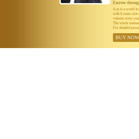
Escrow throug
4.cn is a world 
with 6 years ric
volume every year
The whole transa
For detailed proc
BUY NO