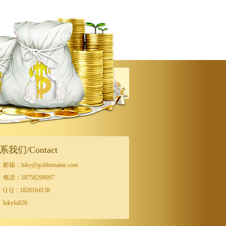
系我们/Contact
邮箱：luky@goldenname.com
电话：18758299097
Q Q：1820164138
lukylu826