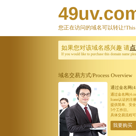
49uv.co
您正在访问的域名可以转让!This domain
如果您对该域名感兴趣
请
点
If you would like to purchase this domain name ple
域名交易方式/Process Overview
通过金名网(4.
通过金名网(4.
Icann认证
提供简单、安全
5个工作日。
具体交易流程可
我要购买