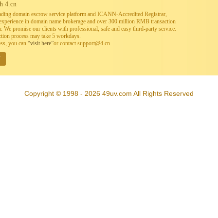
h 4.cn
leading domain escrow service platform and ICANN-Accredited Registrar,
h experience in domain name brokerage and over 300 million RMB transaction
. We promise our clients with professional, safe and easy third-party service.
ction process may take 5 workdays.
ess, you can
“visit here”
or contact support@4.cn.
W
Copyright © 1998 - 2026 49uv.com All Rights Reserved