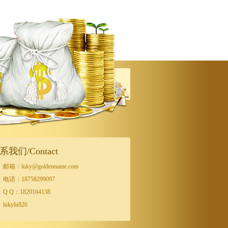
系我们/Contact
邮箱：luky@goldenname.com
电话：18758299097
Q Q：1820164138
lukylu826