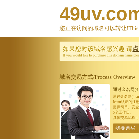
49uv.co
您正在访问的域名可以转让!This domain
如果您对该域名感兴趣
请
点
If you would like to purchase this domain name ple
域名交易方式/Process Overview
通过金名网(4.
通过金名网(4.
Icann认证
提供简单、安全
5个工作日。
具体交易流程可
我要购买