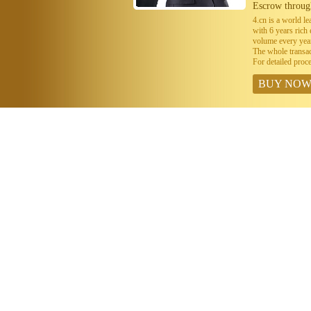
Escrow throug
4.cn is a world 
with 6 years ric
volume every year
The whole transa
For detailed proc
BUY NO