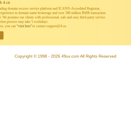
h 4.cn
leading domain escrow service platform and ICANN-Accredited Registrar,
h experience in domain name brokerage and over 300 million RMB transaction
. We promise our clients with professional, safe and easy third-party service.
ction process may take 5 workdays.
ess, you can
“visit here”
or contact support@4.cn.
W
Copyright © 1998 - 2026 49uv.com All Rights Reserved